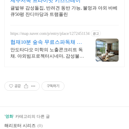
제주서쪽 프라이빗 키즈스테이
귤밭뷰 감성돌집, 반려견 동반 가능, 불멍과 야외 바베
큐50평 잔디마당과 트램폴린
https://map.naver.com/p/entry/place/1272451134
광고
협재10분 숲속 무료스파독채 퀸
침대 2개 가족/커플 독채
안도타다오 미학의 노출콘크리트 독
채. 야외빔프로젝터시네마, 감성불
멍, 무료야외스파 퀸침대2개 여유로
운 숙면. 프리미엄 오베스 어메니티,
캡슐커피완비. 먼지없는 청결
공감
구독하기
'
영화
' 카테고리의 다른 글
해리포터 시리즈
(0)